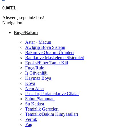
0,00TL
Alışveriş sepetiniz boş!
Navigation
Boya/Bakım
Astar - Macun
Awlgrip Boya Sistemi
Bakım ve Onarım Ürünleri
Bantlar ve Maskeleme Sistemleri
Epoksi/Fiber Tamir Kiti
Fırça/Rulo
İş Güvenliği
Kaymaz Boya
Kova
Nem Alıcı
Pastalar, Parlatıcılar ve Cilalar
Sabun/Şampuan
Su Katkısı
Temizlik Gereçleri
Temizlik/Bakim Kimyasalları
Vernik
Yağ