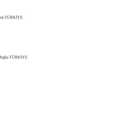
tanbul-TÜRKİYE
k, Muğla-TÜRKİYE