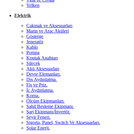
Yelken
Elektrik
Çakmak ve Aksesuarları
Marin ve Araç Aküleri
Gösterge
Jeneratör
Kablo
Pompa
Kontak Anahtarı
Silecek
Akü Aksesuarları
Devre Elemanları.
Dış Aydınlatma.
Fiş ve Priz.
İç Aydınlatma.
Korna.
Ölçüm Ekipmanları.
Sahil Besleme Ekipmanı.
Şarj Ekipmanı/İnvertör.
Seyir Feneri.
Sigorta, Panel, Switch Ve Aksesuarları.
Solar Enerji.