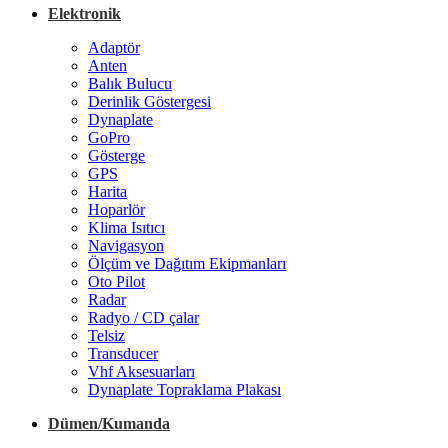
Elektronik
Adaptör
Anten
Balık Bulucu
Derinlik Göstergesi
Dynaplate
GoPro
Gösterge
GPS
Harita
Hoparlör
Klima Isıtıcı
Navigasyon
Ölçüm ve Dağıtım Ekipmanları
Oto Pilot
Radar
Radyo / CD çalar
Telsiz
Transducer
Vhf Aksesuarları
Dynaplate Topraklama Plakası
Dümen/Kumanda