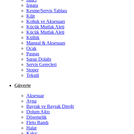
Izgara
Kesme/Servis Tablası
Kilit
Koltuk ve Aksesuarı
Küçük Mutfak Aleti
Küçük Mutfak Aleti
Küllük
Mangal & Aksesuarı
Ocak
Paspas
Şarap Dolabı
Servis Gereçleri
Stoper
Tekstil
Güverte
Aksesuar
Ayna
Bayrak ve Bayrak Direği
Dolum Ağzı
Döşemelik
Fleto Bandı
Halat
Kakıç