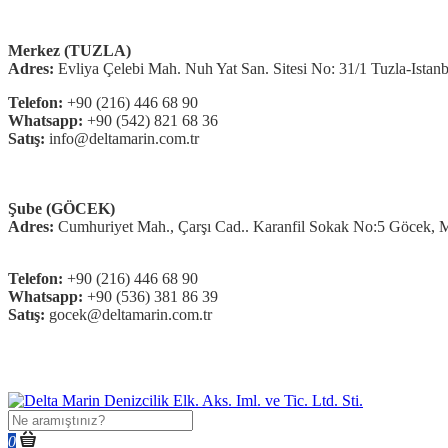
Merkez (TUZLA)
Adres:
Evliya Çelebi Mah. Nuh Yat San. Sitesi No: 31/1 Tuzla-Is
Telefon:
+90 (216) 446 68 90
Whatsapp:
+90 (542) 821 68 36
Satış:
info@deltamarin.com.tr
Şube (GÖCEK)
Adres:
Cumhuriyet Mah., Çarşı Cad.. Karanfil Sokak No:5 Göce
Telefon:
+90 (216) 446 68 90
Whatsapp:
+90 (536) 381 86 39
Satış:
gocek@deltamarin.com.tr
0