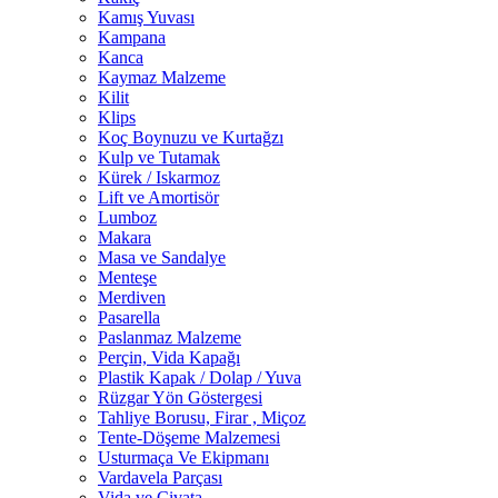
Kamış Yuvası
Kampana
Kanca
Kaymaz Malzeme
Kilit
Klips
Koç Boynuzu ve Kurtağzı
Kulp ve Tutamak
Kürek / Iskarmoz
Lift ve Amortisör
Lumboz
Makara
Masa ve Sandalye
Menteşe
Merdiven
Pasarella
Paslanmaz Malzeme
Perçin, Vida Kapağı
Plastik Kapak / Dolap / Yuva
Rüzgar Yön Göstergesi
Tahliye Borusu, Firar , Miçoz
Tente-Döşeme Malzemesi
Usturmaça Ve Ekipmanı
Vardavela Parçası
Vida ve Civata