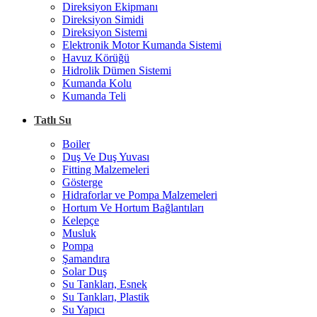
Direksiyon Ekipmanı
Direksiyon Simidi
Direksiyon Sistemi
Elektronik Motor Kumanda Sistemi
Havuz Körüğü
Hidrolik Dümen Sistemi
Kumanda Kolu
Kumanda Teli
Tatlı Su
Boiler
Duş Ve Duş Yuvası
Fitting Malzemeleri
Gösterge
Hidraforlar ve Pompa Malzemeleri
Hortum Ve Hortum Bağlantıları
Kelepçe
Musluk
Pompa
Şamandıra
Solar Duş
Su Tankları, Esnek
Su Tankları, Plastik
Su Yapıcı