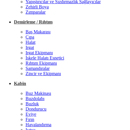
Yapıştırıcılar ve Sızdırmazlık Sağlayıcılar
Zehirli Boya
Zımparalar
Demirleme / Rıhtım
Baş Makarası
Çıpa
Halat
Irgat
Irgat Ekipmanı
İskele Halatı Esnetici
Rıhtım Ekipmanı
Şamandıralar
Zincir ve Ekipmanı
Kabin
Buz Makinası
Buzdolabı
Buzluk
Dondurucu
Eviye
Fırın
Havalandırma
Isıtıcı