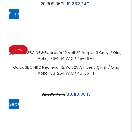
20.808,86TL
19.352,24TL
Sepete
Ekle
-7%
Quick SBC NRG Redresör 12 Volt 25 Amper 3 Çıkışlı / Giriş
Voltajı 83-264 VAC / 45-66 Hz
32.376,73TL
30.110,36TL
Sepete
Ekle