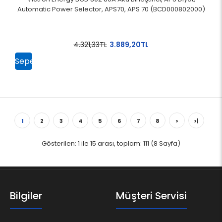
Automatic Power Selector, APS70, APS 70 (BCD000802000)
4.321,33TL
3.889,20TL
Sepete
Ekle
1
2
3
4
5
6
7
8
>
>|
Gösterilen: 1 ile 15 arası, toplam: 111 (8 Sayfa)
Bilgiler
Müşteri Servisi