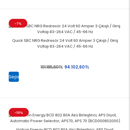
-7%
Quick SBC NRG Redresör 24 Volt 60 Amper 3 Çıkışlı / Giriş
Voltajı 83-264 VAC / 45-66 Hz
101.185,60TL
94.102,60TL
Sepete
Ekle
-10%
Victron Energy BCD 802 80A Akü Birleştirici, APS Diyot,