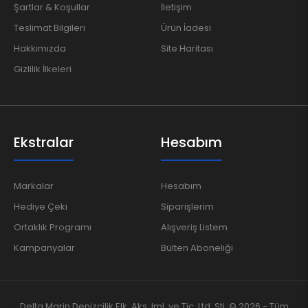
Şartlar & Koşullar
İletişim
Teslimat Bilgileri
Ürün İadesi
Hakkımızda
Site Haritası
Gizlilik İlkeleri
Ekstralar
Hesabım
Markalar
Hesabım
Hediye Çeki
Siparişlerim
Ortaklık Programı
Alışveriş Listem
Kampanyalar
Bülten Aboneliği
Delta Marin Denizcilik Elk. Aks. Iml. ve Tic. Ltd. Sti.
© 2026 - Tüm