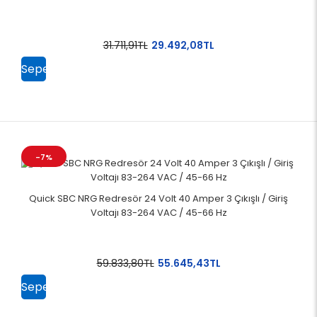
31.711,91TL
29.492,08TL
Sepete
Ekle
-7%
Quick SBC NRG Redresör 24 Volt 40 Amper 3 Çıkışlı / Giriş
Voltajı 83-264 VAC / 45-66 Hz
59.833,80TL
55.645,43TL
Sepete
Ekle