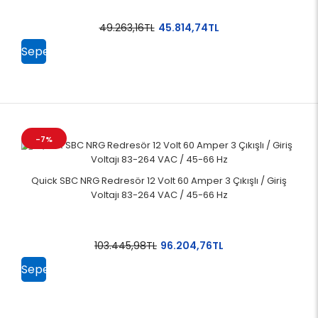
49.263,16TL
45.814,74TL
Sepete
Ekle
-7%
Quick SBC NRG Redresör 12 Volt 60 Amper 3 Çıkışlı / Giriş
Voltajı 83-264 VAC / 45-66 Hz
103.445,98TL
96.204,76TL
Sepete
Ekle