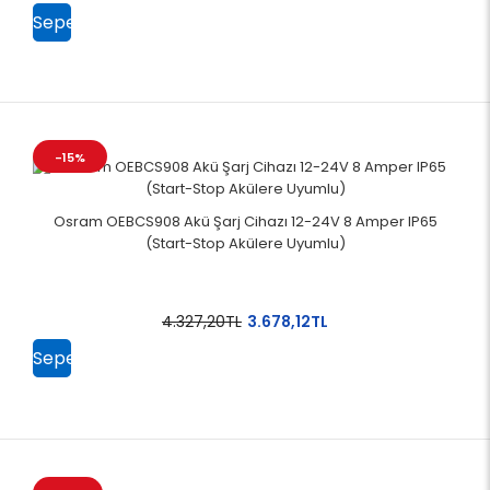
Sepete
Ekle
-15%
Osram OEBCS908 Akü Şarj Cihazı 12-24V 8 Amper IP65
(Start-Stop Akülere Uyumlu)
4.327,20TL
3.678,12TL
Sepete
Ekle